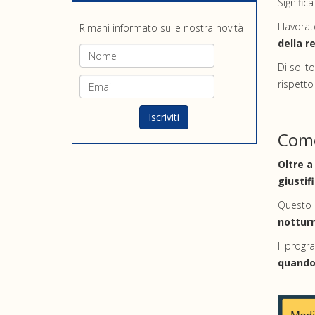
Signific
I lavorat
Rimani informato sulle nostra novità
della r
Di solit
rispetto
Come
Oltre a
giustif
Questo 
notturn
Il prog
quando 