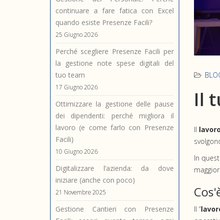
continuare a fare fatica con Excel
quando esiste Presenze Facili?
25 Giugno 2026
Perché scegliere Presenze Facili per
la gestione note spese digitali del
tuo team
BLO
17 Giugno 2026
Il 
Ottimizzare la gestione delle pause
dei dipendenti: perché migliora il
lavoro (e come farlo con Presenze
Il
lavoro
Facili)
svolgono
10 Giugno 2026
In quest
Digitalizzare l’azienda: da dove
maggiora
iniziare (anche con poco)
Cos'è
21 Novembre 2025
Gestione Cantieri con Presenze
Il “
lavor