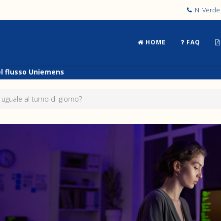
N. Verde 
HOME
FAQ
el flusso Uniemens
è uguale al turno di giorno?