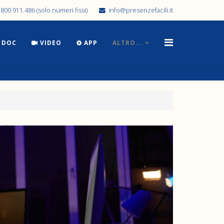
800.911.486 (solo numeri fissi)
info@presenzefacili.it
DOC
VIDEO
APP
ALTRO...