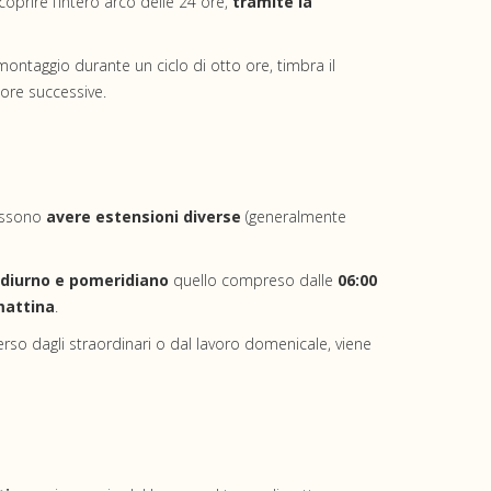
 coprire l’intero arco delle 24 ore,
tramite la
ntaggio durante un ciclo di otto ore, timbra il
 ore successive.
ossono
avere estensioni diverse
(generalmente
 diurno e pomeridiano
quello compreso dalle
06:00
 mattina
.
verso dagli straordinari o dal lavoro domenicale, viene