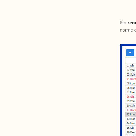
Per
rend
norme di