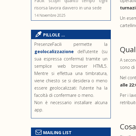
Facili: scopri quanto tempo ogni
operativ
risorsa lavora davvero in una sede
turnaz
14 Novembre 2025
Un esemp
cartelli
PILLOLE ...
PresenzeFacili permette la
Quali
geolocalizzazione
dell'utente (su
sua espressa conferma) tramite un
A second
semplice web browser HTML5.
sono di 
Mentre si effettua una timbratura,
Nel cont
viene chiesto se si desidera o meno
alle 22:
essere geolocalizzati: l'utente ha la
facoltà di confermare o meno.
Per i la
Non è necessario installare alcuna
retribui
app.
Cosa
MAILING LIST