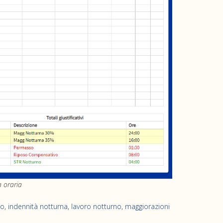
a oraria
no
,
indennità notturna
,
lavoro notturno
,
maggiorazioni