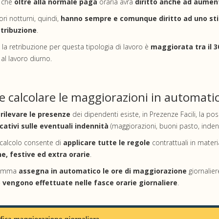
a che
oltre alla normale paga
oraria avrà
diritto anche ad aumen
ori notturni, quindi,
hanno sempre e comunque diritto ad uno sti
etribuzione
.
o la retribuzione per questa tipologia di lavoro è
maggiorata tra il 3
 al lavoro diurno.
 calcolare le maggiorazioni in automati
 rilevare le presenze
dei dipendenti esiste, in Prezenze Facili, la pos
icativi sulle eventuali indennità
(maggiorazioni, buoni pasto, indenni
calcolo consente di
applicare tutte le regole
contrattuali in materi
e, festive ed extra orarie
.
ramma
assegna in automatico le ore di maggiorazione
giornalier
vengono effettuate nelle fasce orarie giornaliere
.