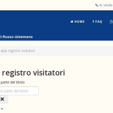
N. Verde 
HOME
FAQ
el flusso Uniemens
 app registro visitatori
 registro visitatori
i parte del titolo
o