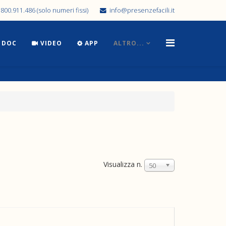
800.911.486 (solo numeri fissi)
info@presenzefacili.it
DOC
VIDEO
APP
ALTRO...
Visualizza n.
50