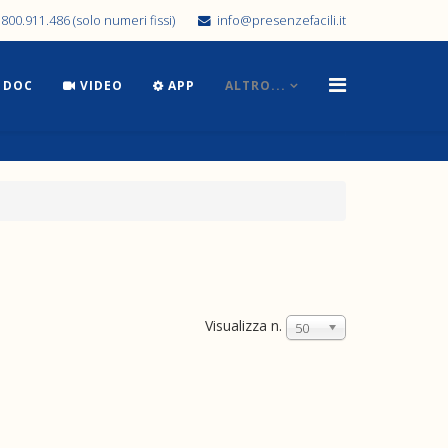
800.911.486 (solo numeri fissi)
info@presenzefacili.it
DOC
VIDEO
APP
ALTRO...
Visualizza n.
50