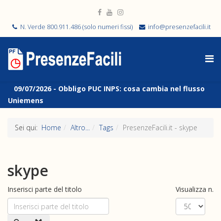
N. Verde 800.911.486 (solo numeri fissi)
info@presenzefacili.it
09/07/2026 -
Obbligo PUC INPS: cosa cambia nel flusso
Uniemens
Sei qui:
Home
Altro...
Tags
PresenzeFacili.it - skype
skype
Inserisci parte del titolo
Visualizza n.