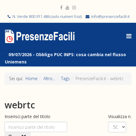
N. Verde 800.911.486 (solo numeri fissi)
info@presenzefacili.it
09/07/2026 -
Obbligo PUC INPS: cosa cambia nel flusso
Uniemens
Sei qui:
Home
Altro...
Tags
PresenzeFacili.it - webrtc
webrtc
Inserisci parte del titolo
Visualizza n.