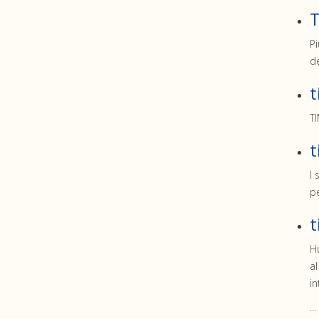
T
Pi
de
t
TI
t
I 
pe
t
Hu
al
in
...