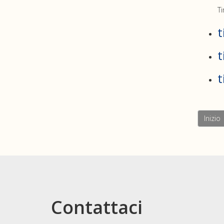
Ti
t
t
t
Inizio
Contattaci