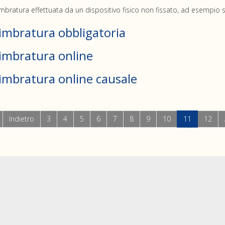
mbratura effettuata da un dispositivo fisico non fissato, ad esempi
imbratura obbligatoria
imbratura online
imbratura online causale
Indietro
3
4
5
6
7
8
9
10
11
12