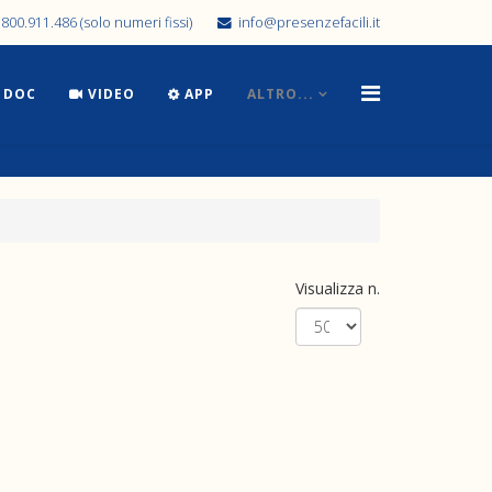
800.911.486 (solo numeri fissi)
info@presenzefacili.it
DOC
VIDEO
APP
ALTRO...
Visualizza n.