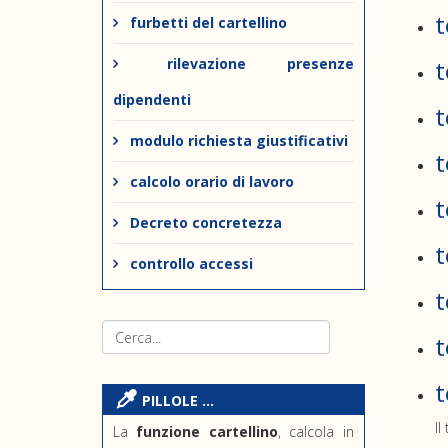
t
furbetti del cartellino
rilevazione presenze
t
dipendenti
t
modulo richiesta giustificativi
t
calcolo orario di lavoro
t
Decreto concretezza
t
controllo accessi
t
t
t
PILLOLE ...
Il
La
funzione cartellino
, calcola in