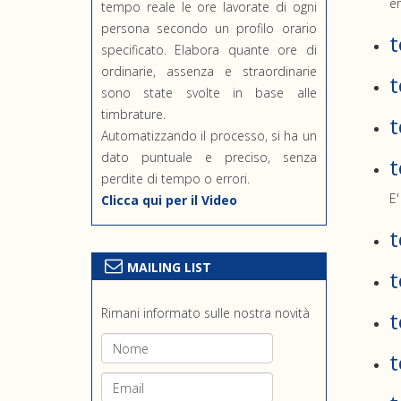
en
tempo reale le ore lavorate di ogni
persona secondo un profilo orario
t
specificato. Elabora quante ore di
ordinarie, assenza e straordinarie
t
sono state svolte in base alle
timbrature.
t
Automatizzando il processo, si ha un
dato puntuale e preciso, senza
t
perdite di tempo o errori.
E'
Clicca qui per il Video
t
MAILING LIST
t
Rimani informato sulle nostra novità
t
t