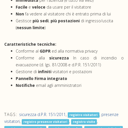
Immediata
per l'azienda (è tutto via web)
Facile
e
veloce
da usare per il visitatore
Non
fa vedere al visitatore chi è entrato prima di lui
Gestisce
più sedi
,
più postazioni
di ingresso/uscita
(
nessun limite
)
Caratteristiche tecniche:
Conforme al
GDPR
ed alla normativa privacy
Conforme alla
sicurezza
In caso di incendio o
evacuazione (d. lgs. 81/2008 e d.P.R. 151/2011)
Gestione di
infiniti
visitatori e postazioni
Pannello Firma integrato
Notifiche
email agli amministratori
TAGS:
sicurezza d.P.R. 151/2011
,
,
presenze
registro visitatori
visitatori
,
,
,
registro presenze visitatori
registro visite